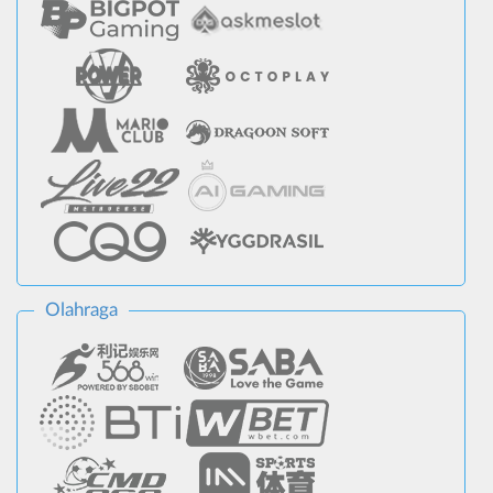
Olahraga