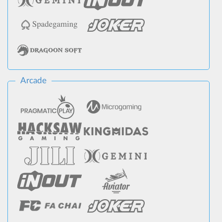
Arcade