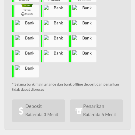
* Selama bank maintenance dan bank offline deposit dan penarikan
tidak dapat diproses
Deposit
Penarikan
Rata-rata 3 Menit
Rata-rata 5 Menit