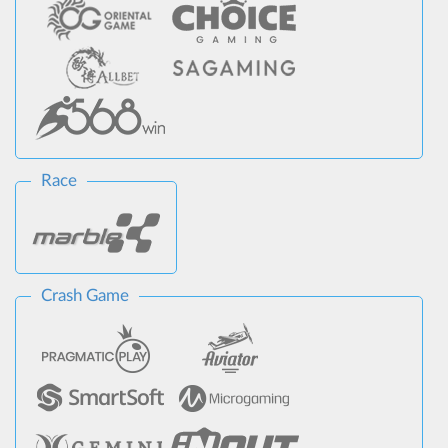
Race
Crash Game