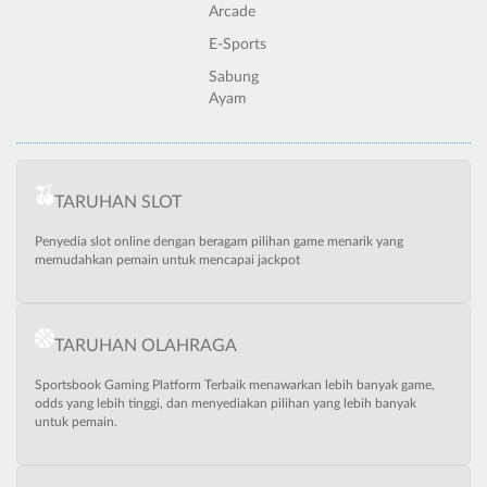
Arcade
E-Sports
Sabung
Ayam
TARUHAN SLOT
Penyedia slot online dengan beragam pilihan game menarik yang
memudahkan pemain untuk mencapai jackpot
TARUHAN OLAHRAGA
Sportsbook Gaming Platform Terbaik menawarkan lebih banyak game,
odds yang lebih tinggi, dan menyediakan pilihan yang lebih banyak
untuk pemain.