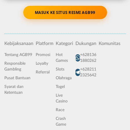
MASUK KE SITUS RESMI AGB99
Kebijaksanaan
Platform
Kategori
Dukungan
Komunitas
Tentang AGB99
Promosi
Hot
+628136
Games
1880262
Responsible
Loyalty
Gambling
Slots
+628211
Referral
2325642
Pusat Bantuan
Olahraga
Syarat dan
Togel
Ketentuan
Live
Casino
Race
Crash
Game