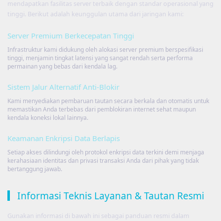
mendapatkan fasilitas server terbaik dengan standar operasional yang
tinggi. Berikut adalah keunggulan utama dari jaringan kami:
Server Premium Berkecepatan Tinggi
Infrastruktur kami didukung oleh alokasi server premium berspesifikasi
tinggi, menjamin tingkat latensi yang sangat rendah serta performa
permainan yang bebas dari kendala lag.
Sistem Jalur Alternatif Anti-Blokir
Kami menyediakan pembaruan tautan secara berkala dan otomatis untuk
memastikan Anda terbebas dari pemblokiran internet sehat maupun
kendala koneksi lokal lainnya.
Keamanan Enkripsi Data Berlapis
Setiap akses dilindungi oleh protokol enkripsi data terkini demi menjaga
kerahasiaan identitas dan privasi transaksi Anda dari pihak yang tidak
bertanggung jawab.
Informasi Teknis Layanan & Tautan Resmi
Gunakan informasi di bawah ini sebagai panduan resmi dalam