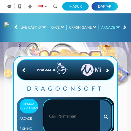
MASUK
DAFTAR
TOGEL
LIVE CASINO
RACE
CRASH GAME
ARCADE
E-
DRAGOONSOFT
SEMUA
PERMAINAN
ARCADE
FISHING