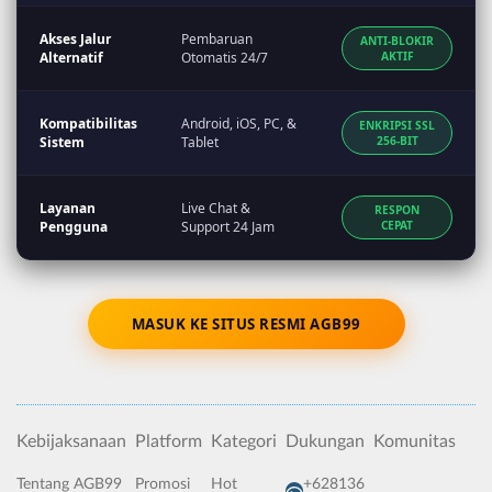
Akses Jalur
Pembaruan
ANTI-BLOKIR
Alternatif
Otomatis 24/7
AKTIF
Kompatibilitas
Android, iOS, PC, &
ENKRIPSI SSL
Sistem
Tablet
256-BIT
Layanan
Live Chat &
RESPON
Pengguna
Support 24 Jam
CEPAT
MASUK KE SITUS RESMI AGB99
Kebijaksanaan
Platform
Kategori
Dukungan
Komunitas
Tentang AGB99
Promosi
Hot
+628136