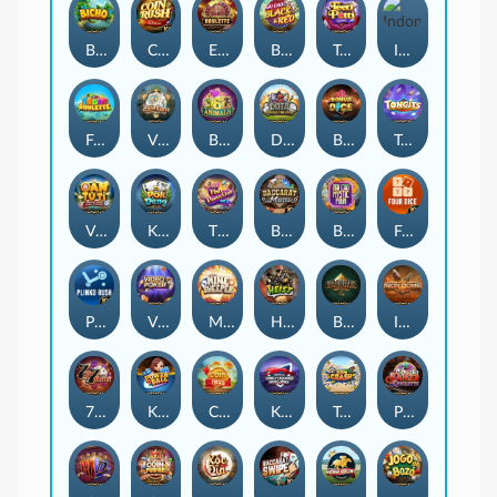
Bicho
Coin Rush Deluxe
European Roulette
Bai Cao Black & Red
Teen Patti Versus
Indonesian Animal Dice
Fruit Roulette
Vietnam Fish Prawn Crab
Burmese 6 Animals
Dota Hi-Lo
Bonus Dice
Tongits
Vietnam Rock Paper Scissors
Kingmaker Pok Deng
Thai Fish Prawn Crab GO!
Baccarat: Multi
Bai Cao Mystic Four
Four Dice
Plinko Rush
Video Poker
Minesweeper
Heist
Blackjack
Iron Dome
7 Up 7 Down
KM Power Ball
Coin Toss
KM Virtual Greyhound Racing
Toon Crash
Poker Roulette