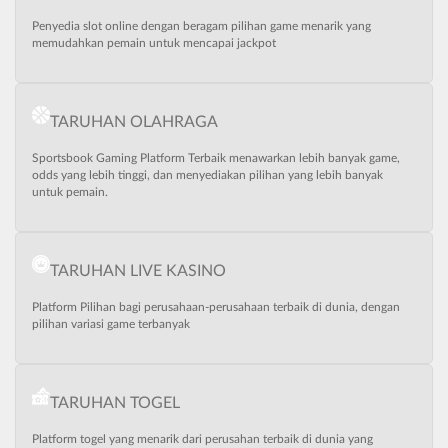
Penyedia slot online dengan beragam pilihan game menarik yang
memudahkan pemain untuk mencapai jackpot
TARUHAN OLAHRAGA
Sportsbook Gaming Platform Terbaik menawarkan lebih banyak game,
odds yang lebih tinggi, dan menyediakan pilihan yang lebih banyak
untuk pemain.
TARUHAN LIVE KASINO
Platform Pilihan bagi perusahaan-perusahaan terbaik di dunia, dengan
pilihan variasi game terbanyak
TARUHAN TOGEL
Platform togel yang menarik dari perusahan terbaik di dunia yang