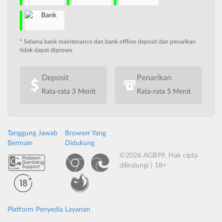
* Selama bank maintenance dan bank offline deposit dan penarikan
tidak dapat diproses
Deposit
Penarikan
Rata-rata 3 Menit
Rata-rata 5 Menit
Tanggung Jawab
Browser Yang
Bermain
Didukung
©2026 AGB99. Hak cipta
dilindungi | 18+
Platform Penyedia Layanan