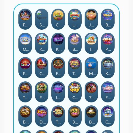
Pirate's Tresure
Speedy Andar Bahar
Colour Game
Ladder Game
Jhandi Munda
Bola Tangkas
Olympus Glory
KM Virtual Animal Race
KM Marble Knockout
Belangkai 2
Thai Hi Lo 2
Pusoy
Plinko
Cockfighting Arena
Egyptian Mines
Teen Patti Blitz
Max Keno
KM Virtual Treadmill Racing
Thai Fish Prawn Crab
Fan Tan Classic
Interstellar Run
Chicken Crossy
7 Up 7 Down Rush
Elite Aviator Club
Bai Buu
Dice Duet
Teen Patti
32 Cards
Baccarat
Cash Rocket