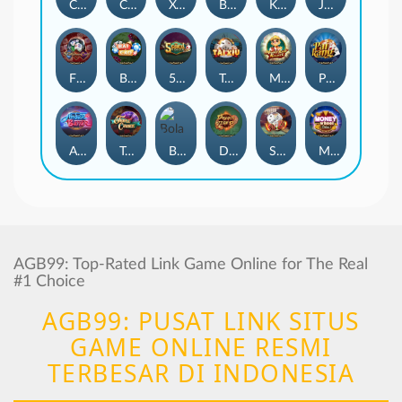
Cards Hi Lo
Coin Pusher
Xoc Dia Lightning
Baccarat: Swipe
KM Virtual Horse Racing
Jogo De Bozo
Fish Prawn Crab 2
Bai Cao
5 Card Poker
Tai Xiu
Monkey King Roulette
Pai Kang
Andar Bahar
Triple Chance
Bola Golek
Dragon Tiger 2
Sic Bo
Money Wheel Deluxe
AGB99: Top-Rated Link Game Online for The Real
#1 Choice
AGB99: PUSAT LINK SITUS
GAME ONLINE RESMI
TERBESAR DI INDONESIA