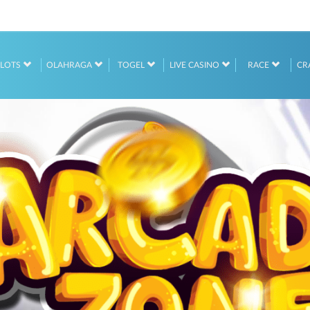
SLOTS
OLAHRAGA
TOGEL
LIVE CASINO
RACE
CR