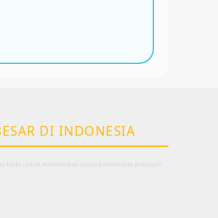
BESAR DI INDONESIA
Kami hadir untuk memberikan solusi konektivitas premium