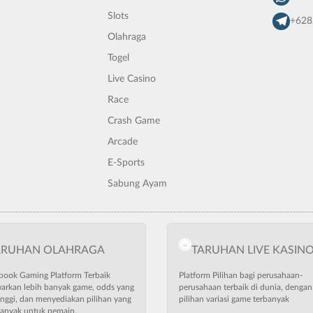
Slots
+628
Olahraga
Togel
Live Casino
Race
Crash Game
Arcade
E-Sports
Sabung Ayam
ARUHAN OLAHRAGA
TARUHAN LIVE KASIN
book Gaming Platform Terbaik
Platform Pilihan bagi perusahaan-
rkan lebih banyak game, odds yang
perusahaan terbaik di dunia, dengan
tinggi, dan menyediakan pilihan yang
pilihan variasi game terbanyak
banyak untuk pemain.