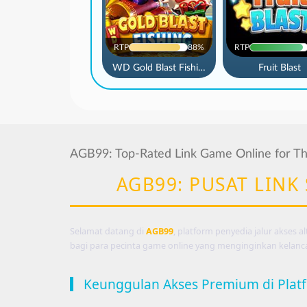
RTP
88%
RTP
WD Gold Blast Fishing
Fruit Blast
AGB99: Top-Rated Link Game Online for Th
AGB99: PUSAT LINK
Selamat datang di
AGB99
, platform penyedia jalur akses 
bagi para pecinta game online yang menginginkan kelanc
Keunggulan Akses Premium di Pla