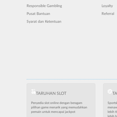
Responsible Gambling
Loyalty
Pusat Bantuan
Referral
Syarat dan Ketentuan
TARUHAN SLOT
T
Penyedia slot online dengan beragam
Sports
pilihan game menarik yang memudahkan
menawa
pemain untuk mencapai jackpot
lebih 
lebih 