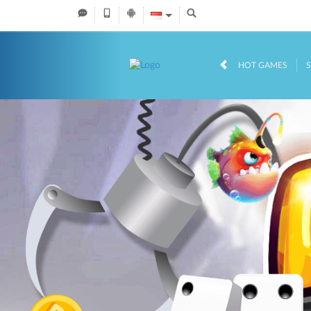
HOT GAMES