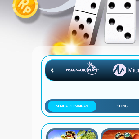
SEMUA PERMAINAN
FISHING