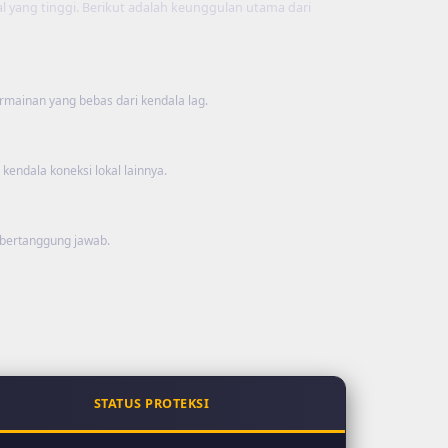
l yang tinggi. Berikut adalah keunggulan utama dari
ermainan yang bebas dari kendala lag.
endala koneksi lokal lainnya.
k bertanggung jawab.
STATUS PROTEKSI