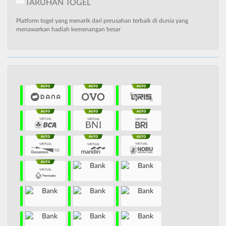
TARUHAN TOGEL
Platform togel yang menarik dari perusahan terbaik di dunia yang
menawarkan hadiah kemenangan besar