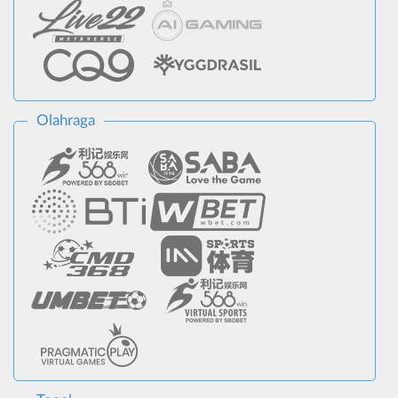
Olahraga