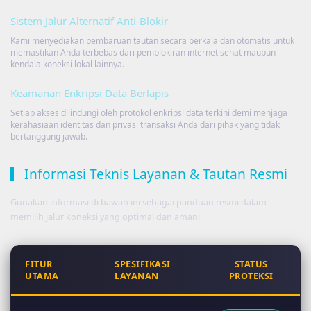
Sistem Jalur Alternatif Anti-Blokir
Kami menyediakan pembaruan tautan secara berkala dan otomatis untuk
memastikan Anda terbebas dari pemblokiran internet sehat maupun
kendala koneksi lokal lainnya.
Keamanan Enkripsi Data Berlapis
Setiap akses dilindungi oleh protokol enkripsi data terkini demi menjaga
kerahasiaan identitas dan privasi transaksi Anda dari pihak yang tidak
bertanggung jawab.
Informasi Teknis Layanan & Tautan Resmi
Gunakan informasi di bawah ini sebagai panduan resmi dalam
memilih jalur koneksi yang optimal dan aman:
FITUR
SPESIFIKASI
STATUS
UTAMA
LAYANAN
PROTEKSI