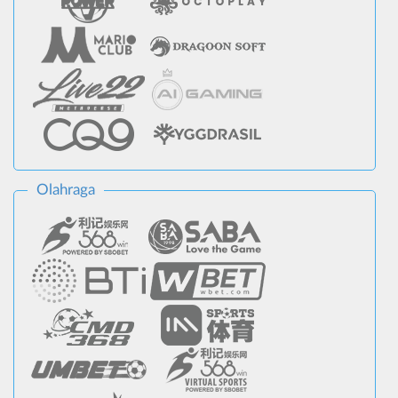
Olahraga