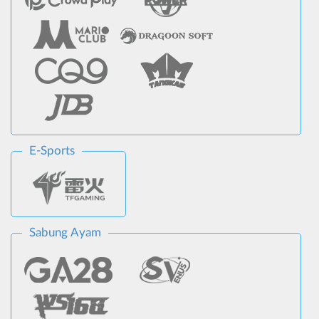
E-Sports
Sabung Ayam