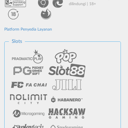
dilindungi | 18+
Platform Penyedia Layanan
Slots