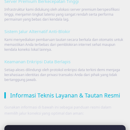
Server Premium Berkecepatan Tinggi
Infrastruktur kami didukung oleh alokasi server premium berspesifikasi
tinggi, menjamin tingkat latensi yang sangat rendah serta performa
permainan yang bebas dari kendala lag.
Sistem Jalur Alternatif Anti-Blokir
Kami menyediakan pembaruan tautan secara berkala dan otomatis untuk
memastikan Anda terbebas dari pemblokiran internet sehat maupun
kendala koneksi lokal lainnya.
Keamanan Enkripsi Data Berlapis
Setiap akses dilindungi oleh protokol enkripsi data terkini demi menjaga
kerahasiaan identitas dan privasi transaksi Anda dari pihak yang tidak
bertanggung jawab.
Informasi Teknis Layanan & Tautan Resmi
Gunakan informasi di bawah ini sebagai panduan resmi dalam
memilih jalur koneksi yang optimal dan aman: