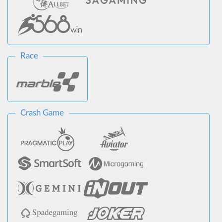
Race
Crash Game