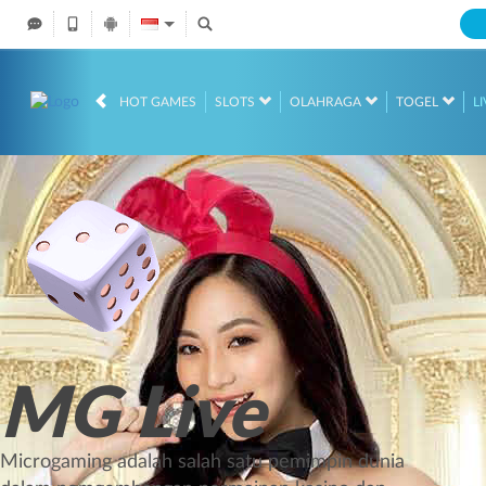
HOT GAMES
SLOTS
OLAHRAGA
TOGEL
L
MG Live
Microgaming adalah salah satu pemimpin dunia