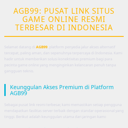
AGB99: PUSAT LINK SITUS
GAME ONLINE RESMI
TERBESAR DI INDONESIA
Selamat datang di
AGB99
, platform penyedia jalur akses alternatif
tercepat, paling aman, dan sepenuhnya terpercaya di Indonesia. Kami
hadir untuk memberikan solusi konektivitas premium bagi para
pecinta game online yang menginginkan kelancaran penuh tanpa
gangguan teknis.
Keunggulan Akses Premium di Platform
AGB99
Sebagai pusat link resmi terbesar, kami memastikan setiap pengguna
mendapatkan fasilitas server terbaik dengan standar operasional yang
tinggi. Berikut adalah keunggulan utama dari jaringan kami: