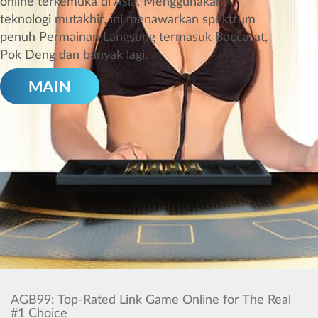
online terkemuka di Asia. Menggunakan
teknologi mutakhir, ini menawarkan spektrum
penuh Permainan Langsung termasuk Baccarat,
Pok Deng dan banyak lagi.
MAIN
AGB99: Top-Rated Link Game Online for The Real
#1 Choice