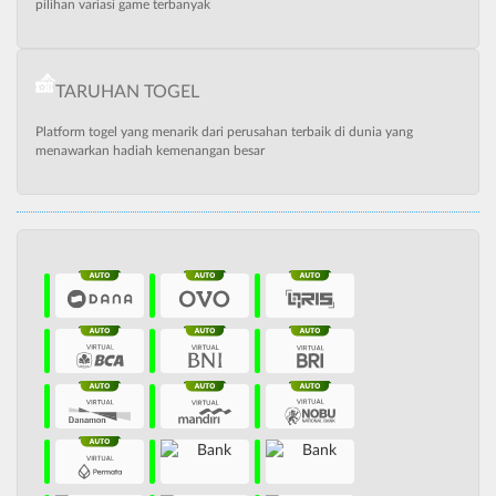
pilihan variasi game terbanyak
TARUHAN TOGEL
Platform togel yang menarik dari perusahan terbaik di dunia yang
menawarkan hadiah kemenangan besar