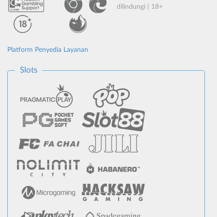
dilindungi | 18+
Platform Penyedia Layanan
Slots