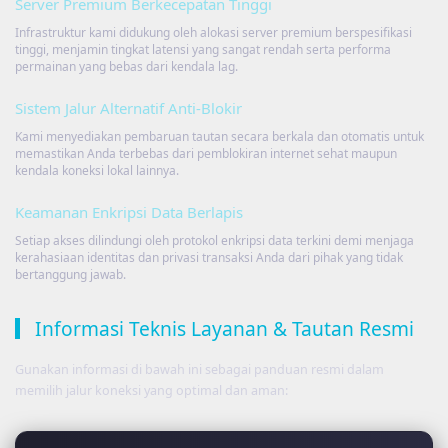
Server Premium Berkecepatan Tinggi
Infrastruktur kami didukung oleh alokasi server premium berspesifikasi
tinggi, menjamin tingkat latensi yang sangat rendah serta performa
permainan yang bebas dari kendala lag.
Sistem Jalur Alternatif Anti-Blokir
Kami menyediakan pembaruan tautan secara berkala dan otomatis untuk
memastikan Anda terbebas dari pemblokiran internet sehat maupun
kendala koneksi lokal lainnya.
Keamanan Enkripsi Data Berlapis
Setiap akses dilindungi oleh protokol enkripsi data terkini demi menjaga
kerahasiaan identitas dan privasi transaksi Anda dari pihak yang tidak
bertanggung jawab.
Informasi Teknis Layanan & Tautan Resmi
Gunakan informasi di bawah ini sebagai panduan resmi dalam
memilih jalur koneksi yang optimal dan aman: