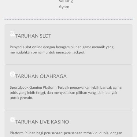
Sabung
Ayam
TARUHAN SLOT
Penyedia slot online dengan beragam pilihan game menarik yang
memudahkan pemain untuk mencapai jackpot
TARUHAN OLAHRAGA
Sportsbook Gaming Platform Terbaik menawarkan lebih banyak game,
odds yang lebih tinggi, dan menyediakan pilihan yang lebih banyak
untuk pemain.
TARUHAN LIVE KASINO
Platform Pilihan bagi perusahaan-perusahaan terbaik di dunia, dengan