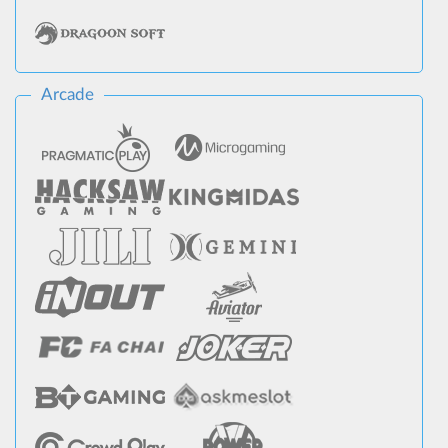
Arcade