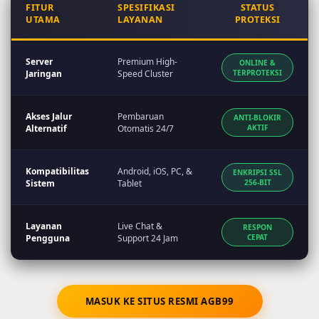
FITUR
SPESIFIKASI
STATUS
UTAMA
LAYANAN
PROTEKSI
Server
Premium High-
ONLINE &
Jaringan
Speed Cluster
TERPROTEKSI
Akses Jalur
Pembaruan
ANTI-BLOKIR
Alternatif
Otomatis 24/7
AKTIF
Kompatibilitas
Android, iOS, PC, &
ENKRIPSI SSL
Sistem
Tablet
256-BIT
Layanan
Live Chat &
RESPON
Pengguna
Support 24 Jam
CEPAT
MASUK KE SITUS RESMI AGB99