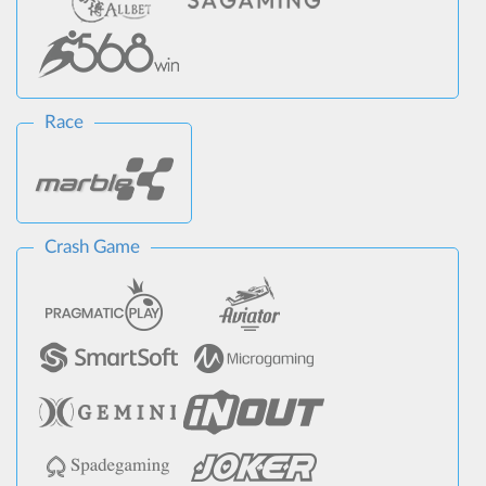
Race
Crash Game