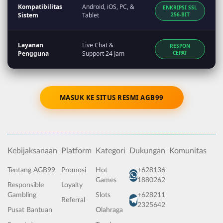
Kompatibilitas
Android, iOS, PC, &
ENKRIPSI SSL
Sistem
Tablet
256-BIT
Layanan
Live Chat &
RESPON
Pengguna
Support 24 Jam
CEPAT
MASUK KE SITUS RESMI AGB99
Kebijaksanaan
Platform
Kategori
Dukungan
Komunitas
Tentang AGB99
Promosi
Hot
+628136
Games
1880262
Responsible
Loyalty
Gambling
Slots
+628211
Referral
2325642
Pusat Bantuan
Olahraga