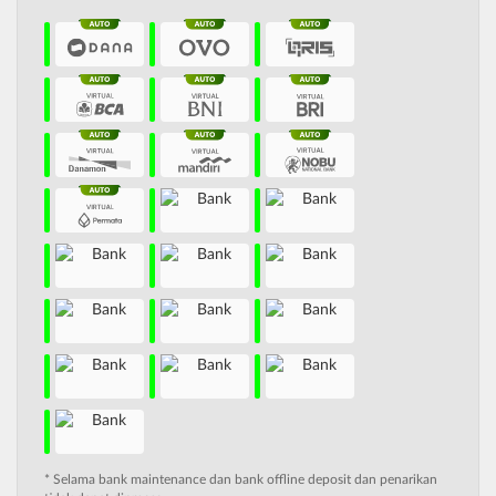
* Selama bank maintenance dan bank offline deposit dan penarikan