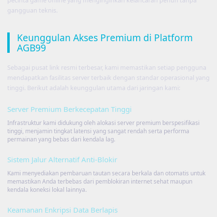
pecinta game online yang menginginkan kelancaran penuh tanpa
gangguan teknis.
Keunggulan Akses Premium di Platform
AGB99
Sebagai pusat link resmi terbesar, kami memastikan setiap pengguna
mendapatkan fasilitas server terbaik dengan standar operasional yang
tinggi. Berikut adalah keunggulan utama dari jaringan kami:
Server Premium Berkecepatan Tinggi
Infrastruktur kami didukung oleh alokasi server premium berspesifikasi
tinggi, menjamin tingkat latensi yang sangat rendah serta performa
permainan yang bebas dari kendala lag.
Sistem Jalur Alternatif Anti-Blokir
Kami menyediakan pembaruan tautan secara berkala dan otomatis untuk
memastikan Anda terbebas dari pemblokiran internet sehat maupun
kendala koneksi lokal lainnya.
Keamanan Enkripsi Data Berlapis