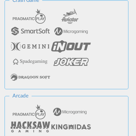
Crash Game
Arcade