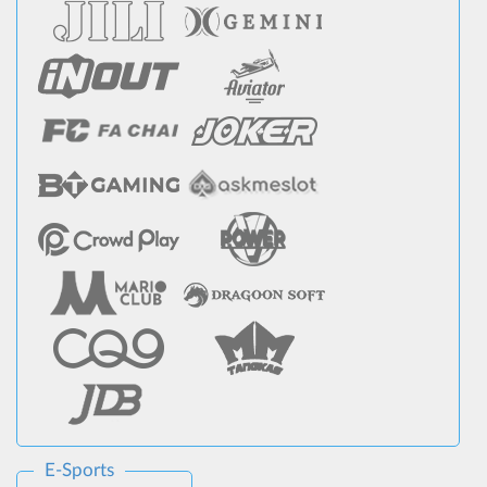
E-Sports