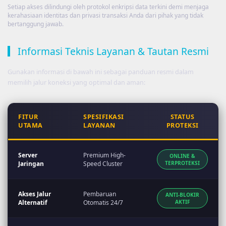
Setiap akses dilindungi oleh protokol enkripsi data terkini demi menjaga
kerahasiaan identitas dan privasi transaksi Anda dari pihak yang tidak
bertanggung jawab.
Informasi Teknis Layanan & Tautan Resmi
Gunakan informasi di bawah ini sebagai panduan resmi dalam
memilih jalur koneksi yang optimal dan aman:
FITUR
SPESIFIKASI
STATUS
UTAMA
LAYANAN
PROTEKSI
Server
Premium High-
ONLINE &
Jaringan
Speed Cluster
TERPROTEKSI
Akses Jalur
Pembaruan
ANTI-BLOKIR
Alternatif
Otomatis 24/7
AKTIF