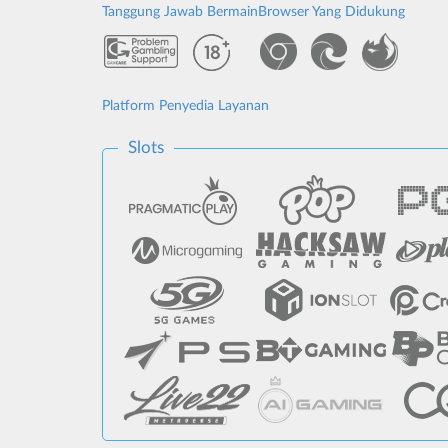
Tanggung Jawab Bermain
Browser Yang Didukung
Platform Penyedia Layanan
Slots