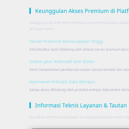
Keunggulan Akses Premium di Pla
Sebagai pusat link resmi terbesar, kami memastikan setia
jaringan kami:
Server Premium Berkecepatan Tinggi
Infrastruktur kami didukung oleh alokasi server premium bers
Sistem Jalur Alternatif Anti-Blokir
Kami menyediakan pembaruan tautan secara berkala dan otoma
Keamanan Enkripsi Data Berlapis
Setiap akses dilindungi oleh protokol enkripsi data terkini de
Informasi Teknis Layanan & Tautan
Gunakan informasi di bawah ini sebagai panduan resmi da