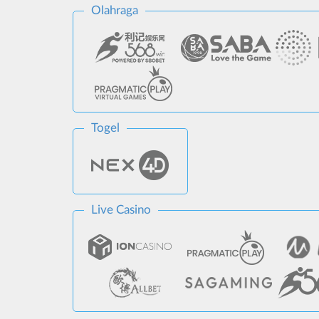
Olahraga
Togel
Live Casino