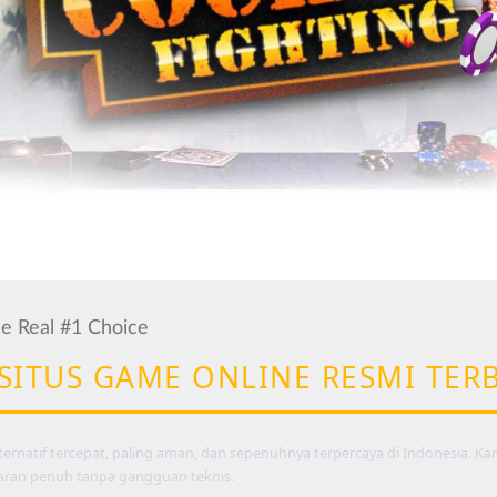
e Real #1 Choice
 SITUS GAME ONLINE RESMI TER
alternatif tercepat, paling aman, dan sepenuhnya terpercaya di Indonesia. 
aran penuh tanpa gangguan teknis.