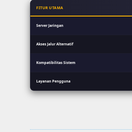
FITUR UTAMA
Server Jaringan
Akses Jalur Alternatif
Kompatibilitas Sistem
Layanan Pengguna