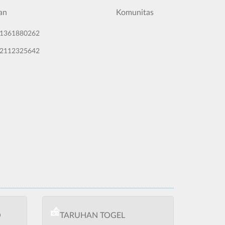
an
Komunitas
1361880262
2112325642
O
TARUHAN TOGEL