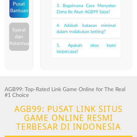
Pusat
3. Bagaimana Cara Menyetor
Bantuan
Dana Ke Akun AGB99 Saya?
4. Adakah batasan minimal
Syarat
dalam melakukan betting?
dan
Ketentuan
5. Apakah situs kami
terpercaya?
AGB99: Top-Rated Link Game Online for The Real
#1 Choice
AGB99: PUSAT LINK SITUS
GAME ONLINE RESMI
TERBESAR DI INDONESIA