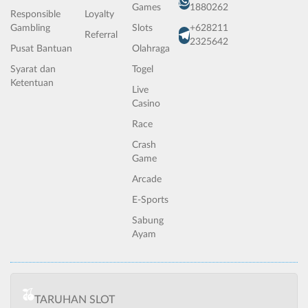
Games
1880262
Responsible
Loyalty
Gambling
Slots
+628211
Referral
2325642
Pusat Bantuan
Olahraga
Syarat dan
Togel
Ketentuan
Live
Casino
Race
Crash
Game
Arcade
E-Sports
Sabung
Ayam
TARUHAN SLOT