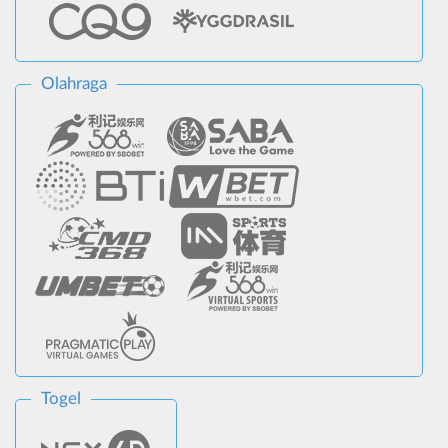
Olahraga
Togel