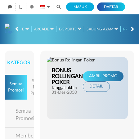
MASUK
DAFTAR
PROMOS
CRASH GAME
ARCADE
E-SPORTS
SABUNG AYAM
KATEGORI
BONUS
ROLLINGAN
AMBIL PROMO
Semua
POKER
Semua
DETAIL
Event
Tanggal akhir:
Promosi
31-Des-2050
Provider
Semua
Promosi
Member