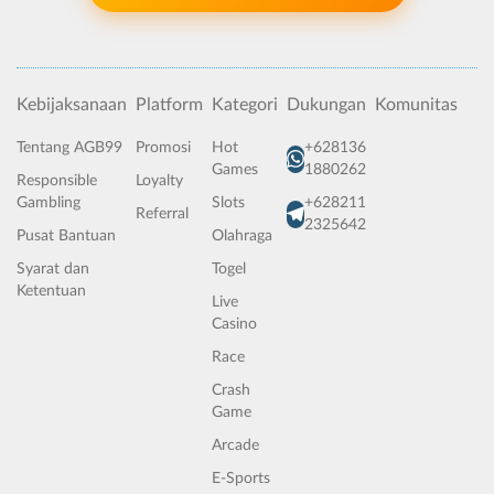
Kebijaksanaan
Platform
Kategori
Dukungan
Komunitas
Tentang AGB99
Promosi
Hot
+628136
Games
1880262
Responsible
Loyalty
Gambling
Slots
+628211
Referral
2325642
Pusat Bantuan
Olahraga
Syarat dan
Togel
Ketentuan
Live
Casino
Race
Crash
Game
Arcade
E-Sports