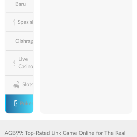
Baru
Spesial
Olahraga
Live
Casino
Slots
Poker
AGB99: Top-Rated Link Game Online for The Real