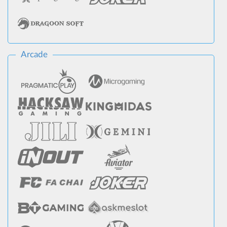
Arcade