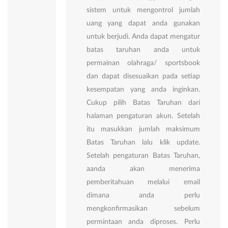
sistem untuk mengontrol jumlah
uang yang dapat anda gunakan
untuk berjudi. Anda dapat mengatur
batas taruhan anda untuk
permainan olahraga/ sportsbook
dan dapat disesuaikan pada setiap
kesempatan yang anda inginkan.
Cukup pilih Batas Taruhan dari
halaman pengaturan akun. Setelah
itu masukkan jumlah maksimum
Batas Taruhan lalu klik update.
Setelah pengaturan Batas Taruhan,
aanda akan menerima
pemberitahuan melalui email
dimana anda perlu
mengkonfirmasikan sebelum
permintaan anda diproses. Perlu