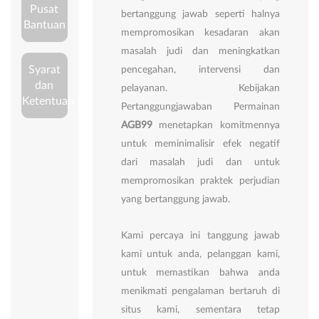
Pusat
bertanggung jawab seperti halnya
Bantuan
mempromosikan kesadaran akan
masalah judi dan meningkatkan
Syarat
pencegahan, intervensi dan
dan
pelayanan. Kebijakan
Ketentuan
Pertanggungjawaban Permainan
AGB99
menetapkan komitmennya
untuk meminimalisir efek negatif
dari masalah judi dan untuk
mempromosikan praktek perjudian
yang bertanggung jawab.
Kami percaya ini tanggung jawab
kami untuk anda, pelanggan kami,
untuk memastikan bahwa anda
menikmati pengalaman bertaruh di
situs kami, sementara tetap