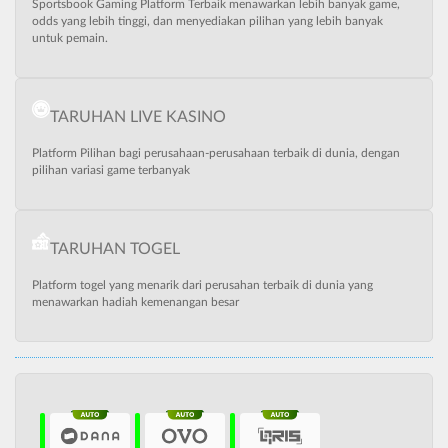
Sportsbook Gaming Platform Terbaik menawarkan lebih banyak game,
odds yang lebih tinggi, dan menyediakan pilihan yang lebih banyak
untuk pemain.
TARUHAN LIVE KASINO
Platform Pilihan bagi perusahaan-perusahaan terbaik di dunia, dengan
pilihan variasi game terbanyak
TARUHAN TOGEL
Platform togel yang menarik dari perusahan terbaik di dunia yang
menawarkan hadiah kemenangan besar