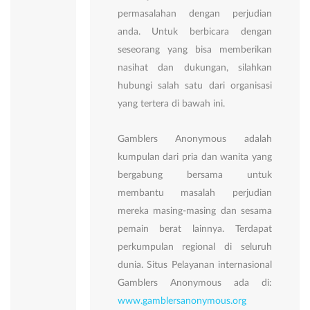
permasalahan dengan perjudian
anda. Untuk berbicara dengan
seseorang yang bisa memberikan
nasihat dan dukungan, silahkan
hubungi salah satu dari organisasi
yang tertera di bawah ini.
Gamblers Anonymous adalah
kumpulan dari pria dan wanita yang
bergabung bersama untuk
membantu masalah perjudian
mereka masing-masing dan sesama
pemain berat lainnya. Terdapat
perkumpulan regional di seluruh
dunia. Situs Pelayanan internasional
Gamblers Anonymous ada di:
www.gamblersanonymous.org