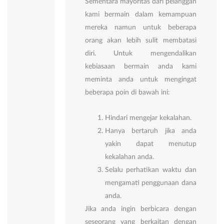
Sementara mayoritas dari pelanggan
kami bermain dalam kemampuan
mereka namun untuk beberapa
orang akan lebih sulit membatasi
diri. Untuk mengendalikan
kebiasaan bermain anda kami
meminta anda untuk mengingat
beberapa poin di bawah ini:
Hindari mengejar kekalahan.
Hanya bertaruh jika anda
yakin dapat menutup
kekalahan anda.
Selalu perhatikan waktu dan
mengamati penggunaan dana
anda.
Jika anda ingin berbicara dengan
seseorang yang berkaitan dengan