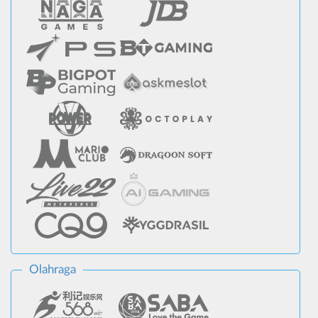
Olahraga