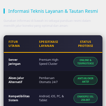
Informasi Teknis Layanan & Tautan Resmi
Gunakan informasi di bawah ini sebagai panduan resmi dalam
memilih jalur koneksi yang optimal dan aman:
FITUR
SPESIFIKASI
STATUS
UTAMA
LAYANAN
PROTEKSI
Server
Premium High-
ONLINE &
Jaringan
Speed Cluster
TERPROTEKSI
Akses Jalur
Pembaruan
ANTI-BLOKIR
Alternatif
Otomatis 24/7
AKTIF
Kompatibilitas
Android, iOS, PC, &
ENKRIPSI SSL
Sistem
Tablet
256-BIT