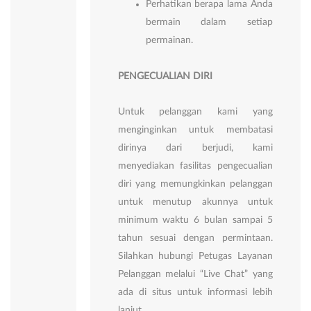
Perhatikan berapa lama Anda
bermain dalam setiap
permainan.
PENGECUALIAN DIRI
Untuk pelanggan kami yang
menginginkan untuk membatasi
dirinya dari berjudi, kami
menyediakan fasilitas pengecualian
diri yang memungkinkan pelanggan
untuk menutup akunnya untuk
minimum waktu 6 bulan sampai 5
tahun sesuai dengan permintaan.
Silahkan hubungi Petugas Layanan
Pelanggan melalui “Live Chat” yang
ada di situs untuk informasi lebih
lanjut.