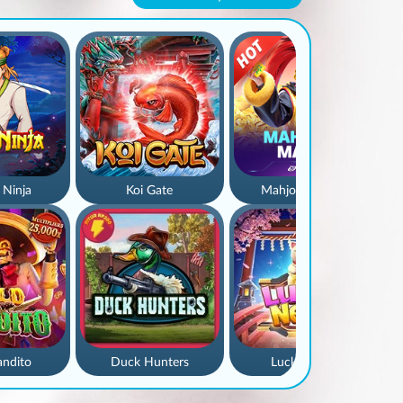
 Ninja
Koi Gate
Mahjong Magic
andito
Duck Hunters
Lucky Neko