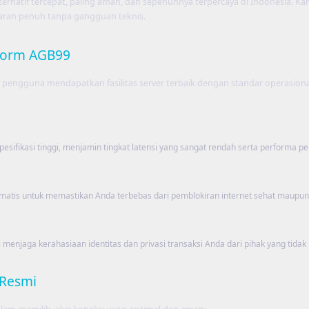
alternatif tercepat, paling aman, dan sepenuhnya terpercaya di Indonesia. 
aran penuh tanpa gangguan teknis.
tform AGB99
p pengguna mendapatkan fasilitas server terbaik dengan standar operasiona
pesifikasi tinggi, menjamin tingkat latensi yang sangat rendah serta performa p
tis untuk memastikan Anda terbebas dari pemblokiran internet sehat maupun k
mi menjaga kerahasiaan identitas dan privasi transaksi Anda dari pihak yang tida
 Resmi