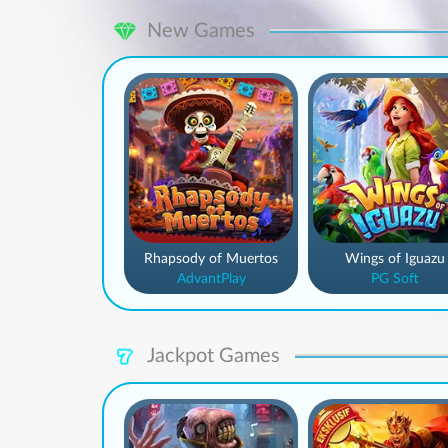
New Games
Rhapsody of Muertos
Wings of Iguazu
AdvantPlay
PG Soft
Jackpot Games