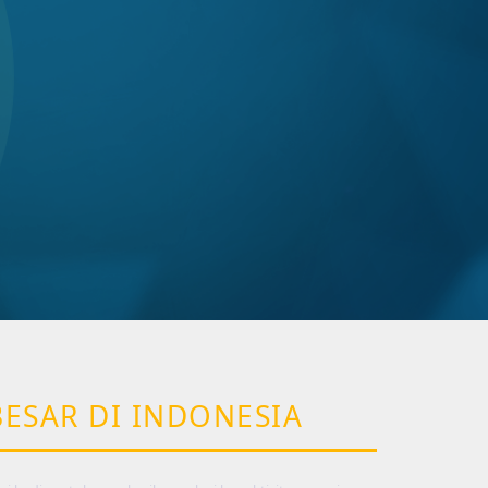
BESAR DI INDONESIA