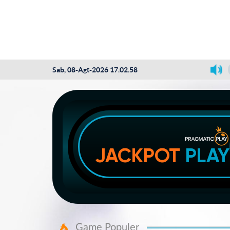
Sab, 08-Agt-2026 17.02.58
n-2026 dari 14.59.59 sampai 30-Sep-2026 14.59.59. Selama waktu ini, PP Virtual Sp
JACKPOT
PLAY
Game Populer