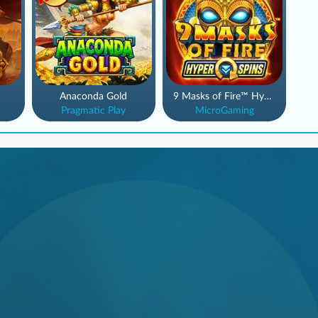
Anaconda Gold
9 Masks of Fire™ HyperSpins™
Pragmatic Play
MicroGaming