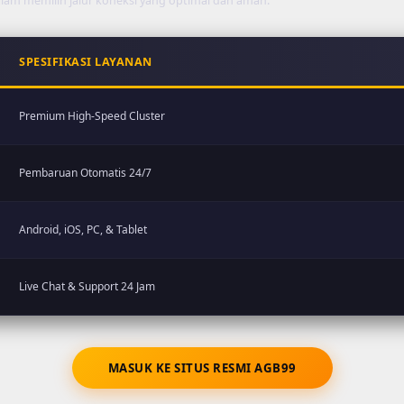
lam memilih jalur koneksi yang optimal dan aman:
SPESIFIKASI LAYANAN
Premium High-Speed Cluster
Pembaruan Otomatis 24/7
Android, iOS, PC, & Tablet
Live Chat & Support 24 Jam
MASUK KE SITUS RESMI AGB99