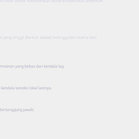
Kami hadir untuk memberikan solusi konektivitas premium
l yang tinggi. Berikut adalah keunggulan utama dari
ermainan yang bebas dari kendala lag.
endala koneksi lokal lainnya.
k bertanggung jawab.