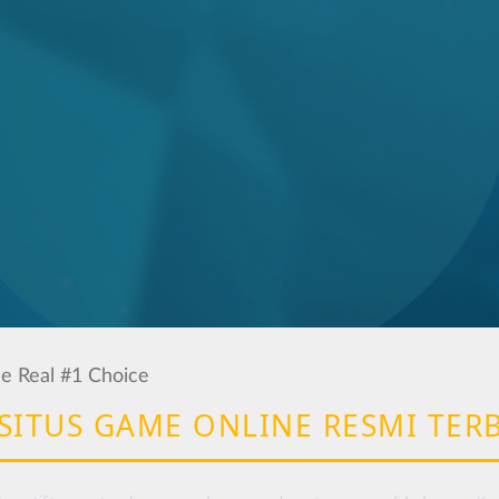
e Real #1 Choice
 SITUS GAME ONLINE RESMI TER