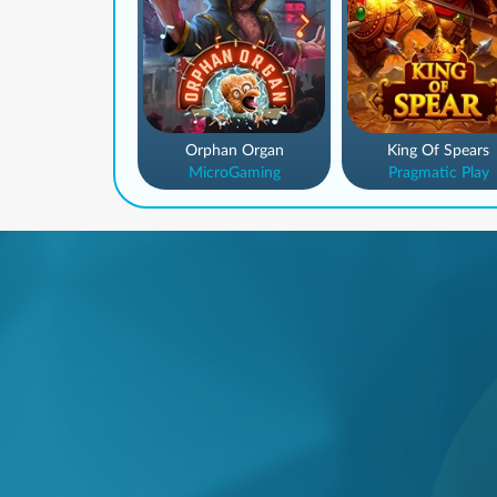
Orphan Organ
King Of Spears
MicroGaming
Pragmatic Play