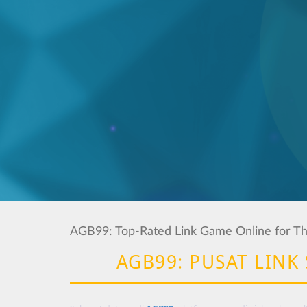
AGB99: Top-Rated Link Game Online for Th
AGB99: PUSAT LINK