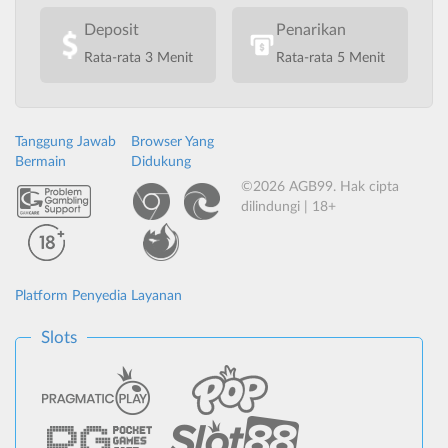
Deposit
Penarikan
Rata-rata 3 Menit
Rata-rata 5 Menit
Tanggung Jawab
Browser Yang
Bermain
Didukung
©2026 AGB99. Hak cipta
dilindungi | 18+
Platform Penyedia Layanan
Slots