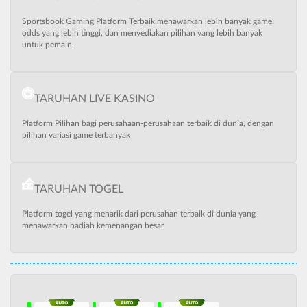
Sportsbook Gaming Platform Terbaik menawarkan lebih banyak game,
odds yang lebih tinggi, dan menyediakan pilihan yang lebih banyak
untuk pemain.
TARUHAN LIVE KASINO
Platform Pilihan bagi perusahaan-perusahaan terbaik di dunia, dengan
pilihan variasi game terbanyak
TARUHAN TOGEL
Platform togel yang menarik dari perusahan terbaik di dunia yang
menawarkan hadiah kemenangan besar