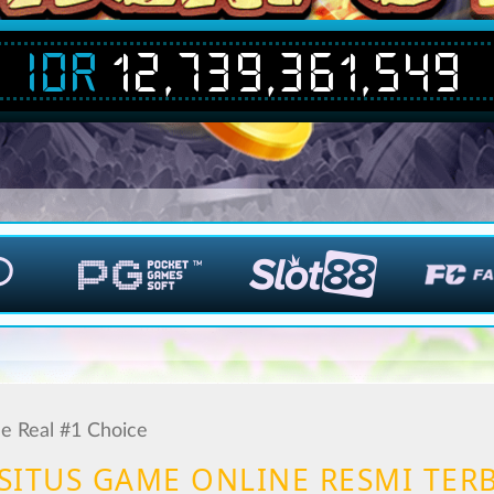
IDR
12,739,361,549
e Real #1 Choice
 SITUS GAME ONLINE RESMI TER