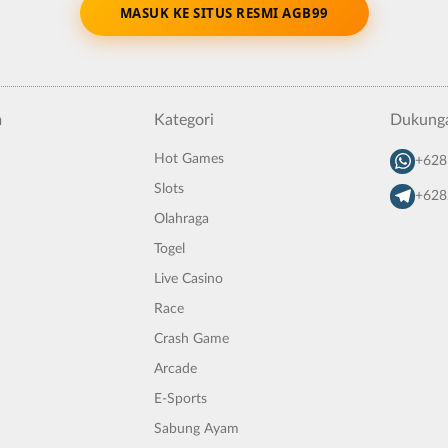
MASUK KE SITUS RESMI AGB99
m
Kategori
Dukung
Hot Games
+628
Slots
+628
Olahraga
Togel
Live Casino
Race
Crash Game
Arcade
E-Sports
Sabung Ayam