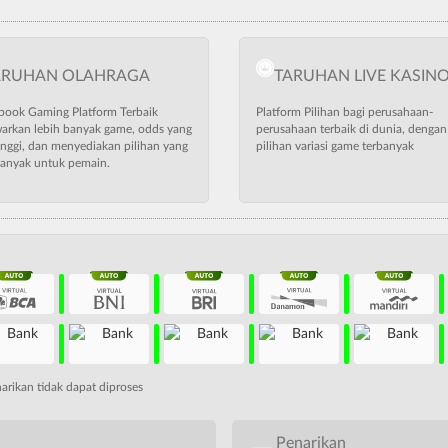
ARUHAN OLAHRAGA
TARUHAN LIVE KASIN
book Gaming Platform Terbaik
Platform Pilihan bagi perusahaan-
rkan lebih banyak game, odds yang
perusahaan terbaik di dunia, dengan
tinggi, dan menyediakan pilihan yang
pilihan variasi game terbanyak
banyak untuk pemain.
arikan tidak dapat diproses
Penarikan