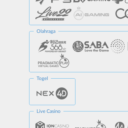
Olahraga
Togel
Live Casino