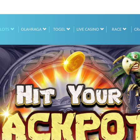
SLOTS
OLAHRAGA
TOGEL
LIVE CASINO
RACE
CR