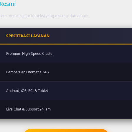
 Resmi
lam memilih jalur koneksi yang optimal dan aman:
SPESIFIKASI LAYANAN
Premium High-Speed Cluster
Pembaruan Otomatis 24/7
Android, iOS, PC, & Tablet
Live Chat & Support 24 Jam