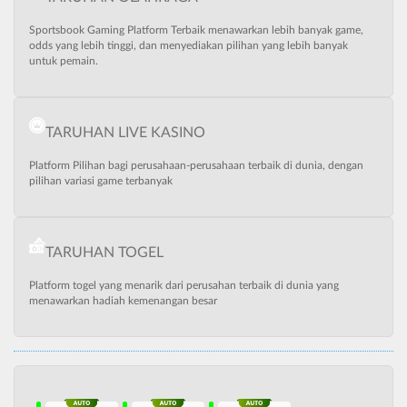
Sportsbook Gaming Platform Terbaik menawarkan lebih banyak game,
odds yang lebih tinggi, dan menyediakan pilihan yang lebih banyak
untuk pemain.
TARUHAN LIVE KASINO
Platform Pilihan bagi perusahaan-perusahaan terbaik di dunia, dengan
pilihan variasi game terbanyak
TARUHAN TOGEL
Platform togel yang menarik dari perusahan terbaik di dunia yang
menawarkan hadiah kemenangan besar