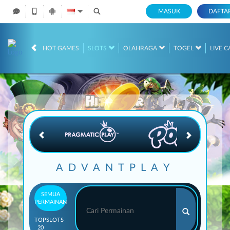
MASUK
DAFTA
IDR
12,673,239,
HOT GAMES
SLOTS
OLAHRAGA
TOGEL
LIVE 
ADVANTPLAY
SEMUA
PERMAINAN
TOP
SLOTS
20