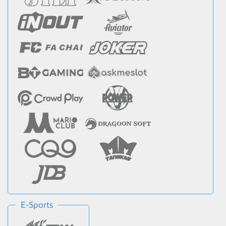
E-Sports