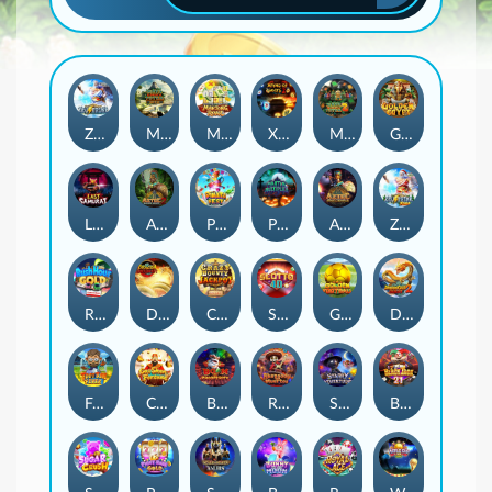
Zeustrike
Maya: Elemental Totem
Mahjong Roar
Xiang Qi Ways 2
Maya: Elemental Totem 2
Golden Egypt
Last Samurai
Aztec: Bonus Hunt 2
Pinata Fest
Phantom Multiplier
Aztec: Gold Temple
Zeustrike Xmas
Rush Hour Gold
Dragon Chi’s Quest
Crazy Bounty: Jackpot
Slotto 4D
Golden Football
Dragon Chi's Quest 2
Football Fever
Cai Shen Fortune
Boom of Prosperity
Rhapsody of Muertos
Starry Adventure
BlackJack21