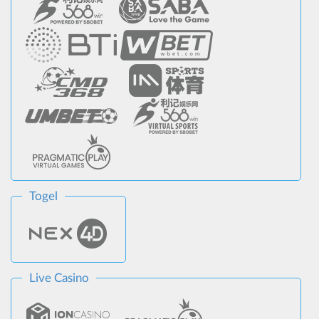
Togel
Live Casino