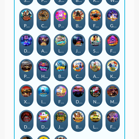
Sugar Crush
Piggy Bank Gold
Scale of Heaven: Anubis
Bunny to the Moon
Royal Ace
World Cup Final
Pirate Treasure Hunt
Crazy Bounty
Piggy Bank Gold 2
Buffalo Rush HIGHROLLER
Fighting Bull
Genie Mystery
DJ Fever
Aztec: Bonus Hunt
LABUBU: Fall In Wild
Jewel Mastermind
Squid Game 2: Mukunghwa
Firefly Hunter
PUBG2
Hungry Slime
Big Net Bass
Cat & Mouse
Aztec: Bonus Hunt 2 Xmas
Kingyo Riches
Xmas Gift Delight
Infinity Ocean
Fish Prawn Crab Bonanza
Disco 777
Nexus Gift Delight
Mace of Hercules
Dark Ritual
Disco 777 Hold and Win
Jumanji Bonanza
Book of Safari
Leprechaun’s Fortune
Fantastic Beast