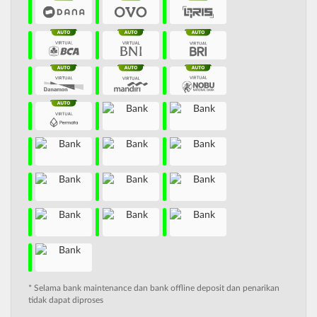
* Selama bank maintenance dan bank offline deposit dan penarikan
tidak dapat diproses