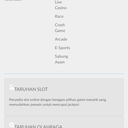
Live
Casino
Race
Crash
Game
Arcade
E-Sports
Sabung
Ayam
TARUHAN SLOT
Penyedia slot online dengan beragam pilihan game menarik yang
memudahkan pemain untuk mencapai jackpot
TARUHAN OLAHRAGA