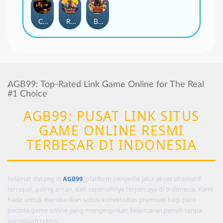
Cookie Hunter
Ramakien Blessing
Buffalo Rush
AGB99: Top-Rated Link Game Online for The Real
#1 Choice
AGB99: PUSAT LINK SITUS
GAME ONLINE RESMI
TERBESAR DI INDONESIA
Selamat datang di
AGB99
, platform penyedia jalur akses alternatif
tercepat, paling aman, dan sepenuhnya terpercaya di Indonesia. Kami
hadir untuk memberikan solusi konektivitas premium bagi para
pecinta game online yang menginginkan kelancaran penuh tanpa
gangguan teknis.