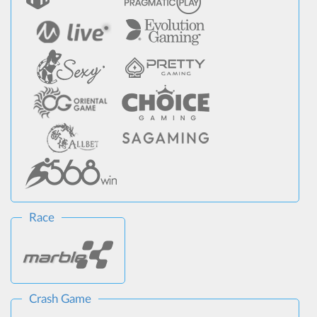
Race
Crash Game