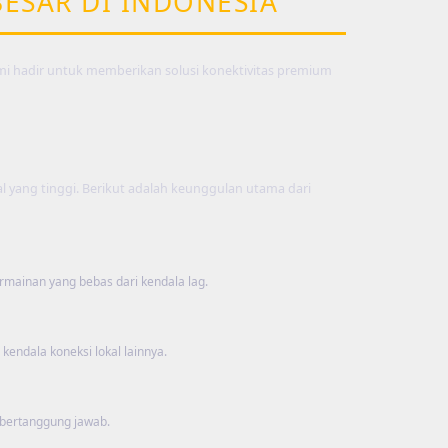
BESAR DI INDONESIA
Kami hadir untuk memberikan solusi konektivitas premium
l yang tinggi. Berikut adalah keunggulan utama dari
ermainan yang bebas dari kendala lag.
endala koneksi lokal lainnya.
k bertanggung jawab.