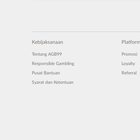
Kebijaksanaan
Platfor
Tentang AGB99
Promosi
Responsible Gambling
Loyalty
Pusat Bantuan
Referral
Syarat dan Ketentuan