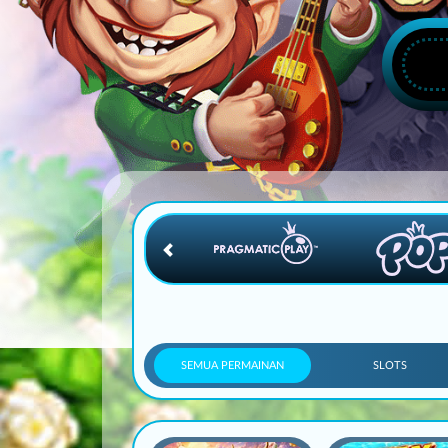
SEMUA PERMAINAN
SLOTS