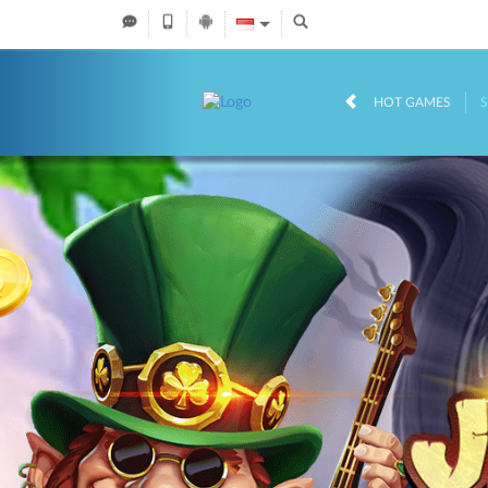
HOT GAMES