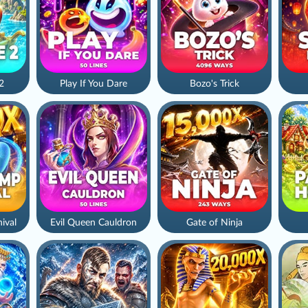
2
Play If You Dare
Bozo's Trick
ival
Evil Queen Cauldron
Gate of Ninja