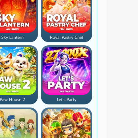
Sky Lantern
Royal Pastry Chef
Paw House 2
Let's Party