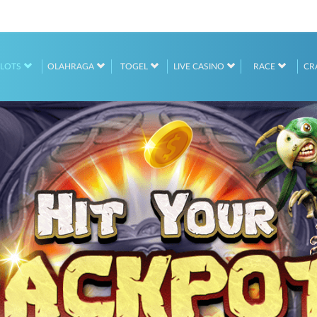
SLOTS
OLAHRAGA
TOGEL
LIVE CASINO
RACE
CR