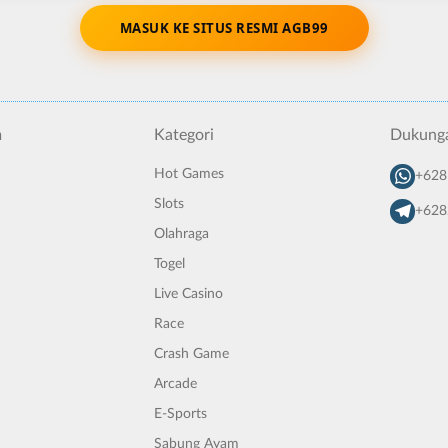
MASUK KE SITUS RESMI AGB99
m
Kategori
Dukung
Hot Games
+628
Slots
+628
Olahraga
Togel
Live Casino
Race
Crash Game
Arcade
E-Sports
Sabung Ayam