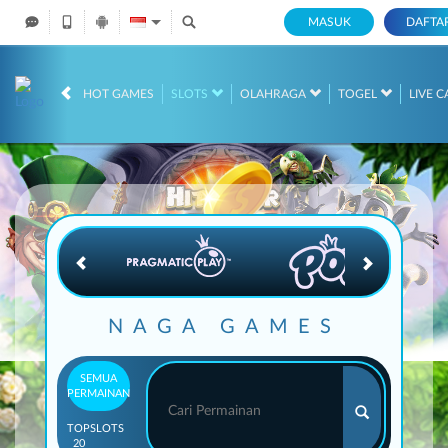
MASUK
DAFTA
IDR
12,675,774,
HOT GAMES
SLOTS
OLAHRAGA
TOGEL
LIVE 
NAGA GAMES
SEMUA
PERMAINAN
TOP
SLOTS
20