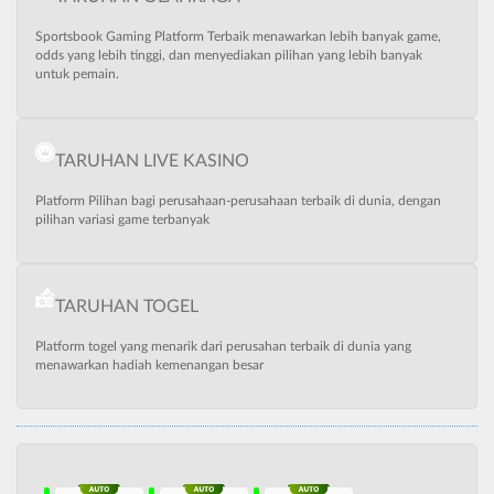
Sportsbook Gaming Platform Terbaik menawarkan lebih banyak game,
odds yang lebih tinggi, dan menyediakan pilihan yang lebih banyak
untuk pemain.
TARUHAN LIVE KASINO
Platform Pilihan bagi perusahaan-perusahaan terbaik di dunia, dengan
pilihan variasi game terbanyak
TARUHAN TOGEL
Platform togel yang menarik dari perusahan terbaik di dunia yang
menawarkan hadiah kemenangan besar