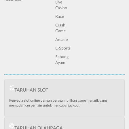
Live
Casino
Race
Crash
Game
Arcade
E-Sports
Sabung
Ayam
TARUHAN SLOT
Penyedia slot online dengan beragam pilihan game menarik yang
memudahkan pemain untuk mencapai jackpot
TARUHAN OLAHRAGA