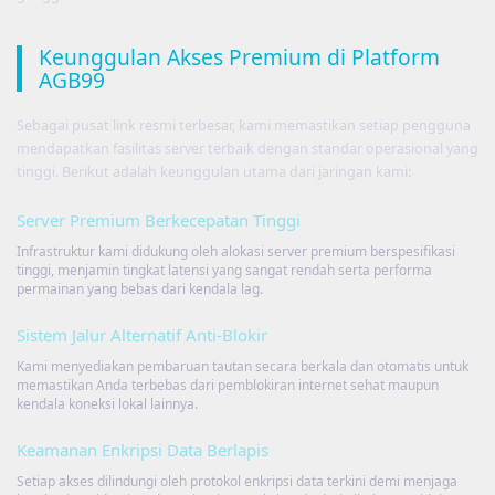
Keunggulan Akses Premium di Platform
AGB99
Sebagai pusat link resmi terbesar, kami memastikan setiap pengguna
mendapatkan fasilitas server terbaik dengan standar operasional yang
tinggi. Berikut adalah keunggulan utama dari jaringan kami:
Server Premium Berkecepatan Tinggi
Infrastruktur kami didukung oleh alokasi server premium berspesifikasi
tinggi, menjamin tingkat latensi yang sangat rendah serta performa
permainan yang bebas dari kendala lag.
Sistem Jalur Alternatif Anti-Blokir
Kami menyediakan pembaruan tautan secara berkala dan otomatis untuk
memastikan Anda terbebas dari pemblokiran internet sehat maupun
kendala koneksi lokal lainnya.
Keamanan Enkripsi Data Berlapis
Setiap akses dilindungi oleh protokol enkripsi data terkini demi menjaga